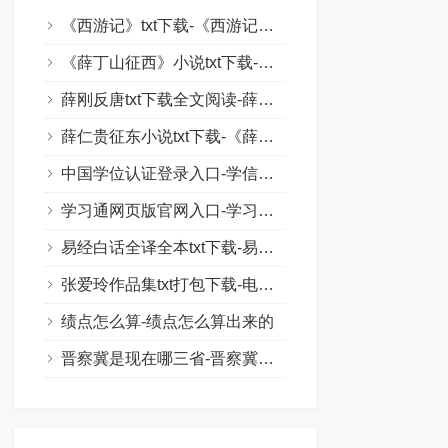
《西游记》txt下载-《西游记》原著电子书下载
《薛丁山征西》小说txt下载-薛丁山传奇txt下载
薛刚反唐txt下载全文阅读-薛刚反唐全文txt百度云
薛仁贵征东小说txt下载-《薛仁贵征东》古典小说下载
中国学位认证登录入口-学信网官网登录入口
学习通网页版官网入口-学习通账号在线登录
易经白话全译全本txt下载-易经白话文全文txt下载
张爱玲作品集txt打包下载-电子书下载张爱玲文集
绩点怎么算-绩点怎么算出来的
晋察冀是现在哪三省-晋察冀分别指代哪三省