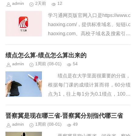
注册，将自己的实际...
admin
2天前
12
学习通网页版官网入口是https://www.c
haoxing.com/，提供标准域名、短链i.c
haoxing.com、高校子域名及搜索引擎
官网链接四种直达方式，支持多场景登
录与稳定教学...
绩点怎么算-绩点怎么算出来的
admin
1周前
(08-01)
54
绩点是在大学里面很重要的分值，
根据每门课的成绩计算而得，60分绩
点为1，往上每1分为0.1绩点，100分
为5个绩点。绩点的算法是分数÷10-
5，比如考了60分，绩点就是60÷10-5=
晋察冀是现在哪三省-晋察冀分别指代哪三省
1.0。 ...
admin
1周前
(08-01)
49