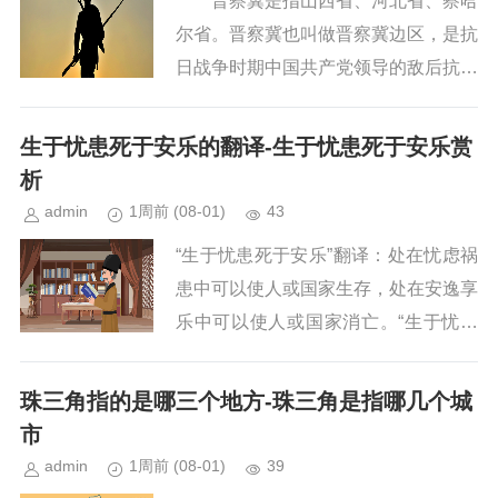
晋察冀是指山西省、河北省、察哈
尔省。晋察冀也叫做晋察冀边区，是抗
日战争时期中国共产党领导的敌后抗日
根据地之一。晋察冀位于华北的北部，
包括当时热河、察哈尔省的全部、河北
生于忧患死于安乐的翻译-生于忧患死于安乐赏
省大部、山西省东北部、绥远省东...
析
admin
1周前
(08-01)
43
“生于忧患死于安乐”翻译：处在忧虑祸
患中可以使人或国家生存，处在安逸享
乐中可以使人或国家消亡。“生于忧患
死于安乐”出自《孟子·告子下》。
生于忧患死于安乐原文...
珠三角指的是哪三个地方-珠三角是指哪几个城
市
admin
1周前
(08-01)
39