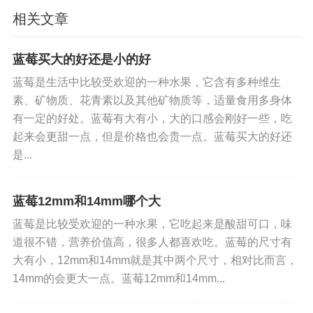
没有霜冻，这意味着它们已经储存了很长时间，并
相关文章
不新鲜。
3、形状
蓝莓买大的好还是小的好
蓝莓是生活中比较受欢迎的一种水果，它含有多种维生
新鲜的蓝莓，它的果肉与汁水都是比较充足的，那
素、矿物质、花青素以及其他矿物质等，适量食用多身体
么自然外表就是比较丰满的。这样看去果肉也多。
有一定的好处。蓝莓有大有小，大的口感会刚好一些，吃
但是如果是不好的蓝莓，外表会如年久失修的水泥
起来会更甜一点，但是价格也会贵一点。蓝莓买大的好还
地一般坑坑洼洼的。
是...
4、触感
蓝莓12mm和14mm哪个大
选择蓝莓时，触摸蓝莓的果皮也很重要。当我们感
蓝莓是比较受欢迎的一种水果，它吃起来是酸甜可口，味
道很不错，营养价值高，很多人都喜欢吃。蓝莓的尺寸有
觉光滑而不粘的时候，这种蓝莓更好；如果蓝莓的
大有小，12mm和14mm就是其中两个尺寸，相对比而言，
大小不同，表面粗糙，这意味着这些蓝莓的质量不
14mm的会更大一点。蓝莓12mm和14mm...
好，不应该购买和食用。