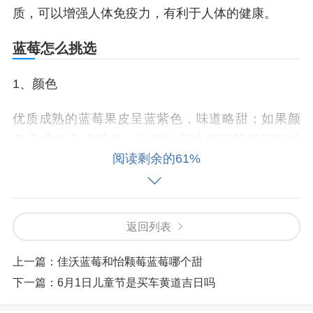
质，可以增强人体免疫力，有利于人体的健康。
蓝莓怎么挑选
1、颜色
优质成熟的蓝莓果皮呈蓝紫色，味道略甜；如果颜
色变成红色或紫色，这意味着这些蓝莓还没有成
阅读剩余的61%
熟，味道会很酸；如果蓝莓是黑色的，就意味着它
是假的。不要选择这种蓝莓。
2、白霜
返回列表
新鲜的蓝莓皮含有大量的白色霜。如果选择时蓝莓
上一篇：
佳沃蓝莓和怡颗莓蓝莓哪个甜
表面有大量白色霜，甚至是灰色，摩擦后出现蓝紫
下一篇：
6月1日儿童节是买车黄道吉日吗
色果皮，说明这是品质最好的蓝莓；如果蓝莓表面