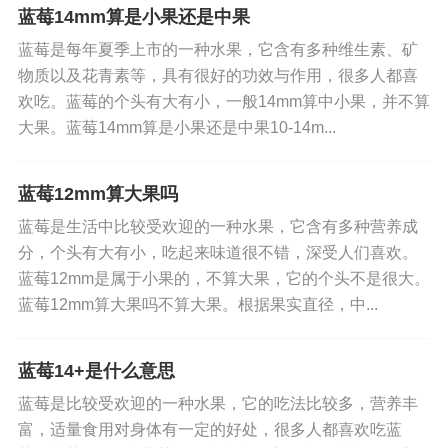
5、果香口感
蓝莓14mm算是小果还是中果
蓝莓是每年夏季上市的一种水果，它含有多种维生素、矿
好的蓝莓自体香味馥郁，尝起来是酸甜可口的，没
物质以及花青素等，具有很好的功效与作用，很多人都喜
有果核，如果有果核，那就是假的蓝莓，不建议购
欢吃。蓝莓的个头有大有小，一般14mm算中小果，并不算
买。
大果。蓝莓14mm算是小果还是中果10-14m...
蓝莓怎么吃比较好
蓝莓12mm算大果吗
1、直接生吃：将蓝莓放到清水里浸泡五分钟，其间
蓝莓是生活中比较受欢迎的一种水果，它含有多种营养成
分，个头有大有小，吃起来味道很不错，深受人们喜欢。
用手轻轻搅动几回，再用清水冲洗一下像吃葡萄一
蓝莓12mm是属于小果的，不算大果，它的个头不是很大。
样生吃。也可将蓝莓放在淡盐水里浸泡三分钟，再
蓝莓12mm算大果吗不算大果。根据果实直径，中...
用清水冲洗可以直接生吃。
2、放冰糖吃：将蓝莓浸泡在冰糖水中后放置在冰箱
蓝莓14+是什么意思
里30分钟拿出再吃，口感冰凉清爽，酸甜可口。当
蓝莓是比较受欢迎的一种水果，它的吃法比较多，营养丰
然，可以按照自己的喜好加入蜂蜜、白糖、橙汁
富，适量食用对身体有一定的好处，很多人都喜欢吃蓝