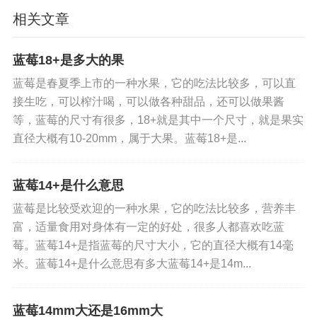
相关文章
3、气味
气味好的蓝莓有一股天然的蓝莓香气，淡淡的不是
蓝莓18+是多大的果
很浓烈，闻起来比较舒服，而质量不是很好的蓝莓
蓝莓是春夏季上市的一种水果，它的吃法比较多，可以直
会散发出一股刺鼻的胃肠，并有明显的酸味。
接生吃，可以榨汁喝，可以做各种甜品，还可以做果酱
等，蓝莓的尺寸有很多，18+就是其中一个尺寸，就是果实
标签:
蓝莓
大
直径大概有10-20mm，属于大果。蓝莓18+是...
免责声明：
本文内容来自用户上传并发布，站点仅
蓝莓14+是什么意思
提供信息存储空间服务，不拥有所有权，不承担相
关法律责任。请核实广告和内容真实性，谨慎使
蓝莓是比较受欢迎的一种水果，它的吃法比较多，营养丰
富，适量食用对身体有一定的好处，很多人都喜欢吃蓝
用。
莓。蓝莓14+是指蓝莓的尺寸大小，它的直径大概有14毫
米。蓝莓14+是什么意思有多大蓝莓14+是14m...
蓝莓14mm大还是16mm大