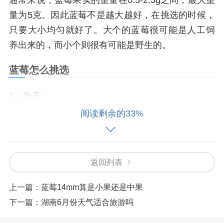
通常来说，蓝莓果实的重量在0.5-2.5g之间，最大重
量为5克。因此蓝莓不是越大越好，在挑选的时候，
只要大小均匀就好了。大个的蓝莓很可能是人工饲
养出来的，而小个则很有可能是野生的。
蓝莓怎么挑选
1、外表
阅读剩余的33%
一般质量好的蓝莓会比较圆润、大小比较均匀，而
质量差的蓝莓个体普遍偏小，并且表面比较粗糙。
2、颜色
返回列表
质量好的蓝莓主要为一种深蓝果实，颜色比较柔
上一篇：
蓝莓14mm算是小果还是中果
和，质量不好的蓝莓颜色兰中偏黑，色差比较明
下一篇：
湖南6月份天气适合旅游吗
显。