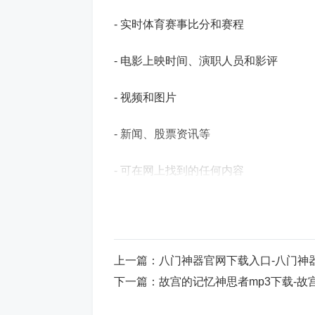
- 实时体育赛事比分和赛程
- 电影上映时间、演职人员和影评
- 视频和图片
- 新闻、股票资讯等
- 可在网上找到的任何内容
2、个性化的资讯流和通知
- 每天早上一睁眼就能获悉天气资讯和新
上一篇：
八门神器官网下载入口-八门神
- 接收关于体育赛事、电影和各类活动的
下一篇：
故宫的记忆神思者mp3下载-故