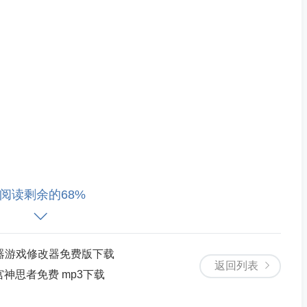
阅读剩余的68%
闻
器游戏修改器免费版下载
返回列表
相关动态
宫神思者免费 mp3下载