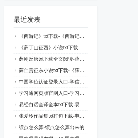
最近发表
《西游记》txt下载-《西游记》原著电子书下载
《薛丁山征西》小说txt下载-薛丁山传奇txt下载
薛刚反唐txt下载全文阅读-薛刚反唐全文txt百度云
薛仁贵征东小说txt下载-《薛仁贵征东》古典小说下载
中国学位认证登录入口-学信网官网登录入口
学习通网页版官网入口-学习通账号在线登录
易经白话全译全本txt下载-易经白话文全文txt下载
张爱玲作品集txt打包下载-电子书下载张爱玲文集
绩点怎么算-绩点怎么算出来的