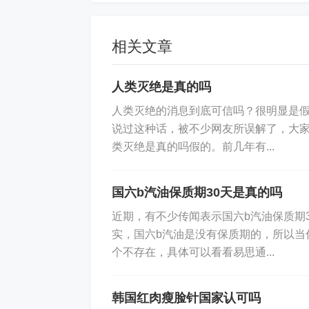
标签:
云南
旅游
跟团
相关文章
免责声明：
本文内容来自用户上传并发
相关法律责任。请核实广告和内容真实
人类灭绝是真的吗
人类灭绝的消息到底可信吗？很明显是
说过这种话，被不少网友所误解了，大家
类灭绝是真的吗假的。前几年有...
国六b汽油保质期30天是真的吗
近期，有不少传闻表示国六b汽油保质期
实，国六b汽油是没有保质期的，所以当
个不存在，具体可以看看易思通...
韩国红肉瘦脸针国家认可吗