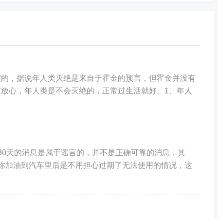
布，站点仅提供信息存储空间服务，不拥有所有权，不承担
性，谨慎使用。
假的，据说年人类灭绝是来自于霍金的预言，但霍金并没有
放心，年人类是不会灭绝的，正常过生活就好。1、年人
30天的消息是属于谣言的，并不是正确可靠的消息，其
你加油到汽车里后是不用担心过期了无法使用的情况，这