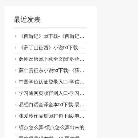
最近发表
《西游记》txt下载-《西游记》原著电子书下载
《薛丁山征西》小说txt下载-薛丁山传奇txt下载
薛刚反唐txt下载全文阅读-薛刚反唐全文txt百度云
薛仁贵征东小说txt下载-《薛仁贵征东》古典小说下载
中国学位认证登录入口-学信网官网登录入口
学习通网页版官网入口-学习通账号在线登录
易经白话全译全本txt下载-易经白话文全文txt下载
张爱玲作品集txt打包下载-电子书下载张爱玲文集
绩点怎么算-绩点怎么算出来的