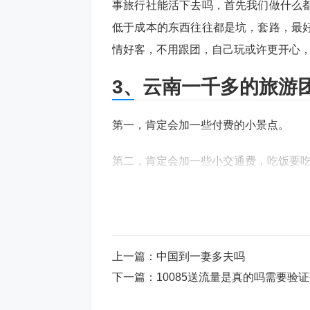
事旅行社能活下去吗，首先我们做什么
低于成本的东西往往都是坑，套路，最
情好客，不用跟团，自己玩或许更开心
3、云南一千多的旅游
第一，肯定会加一些付费的小景点。
第二，肯定会加一些小交通费，吃饭要
第三，肯定会进店，现在没有强制消费
码贵一倍，有的好几倍。
第四，肯定会游说大家去看表演，你看
上一篇：
中国到一妻多夫吗
有免费的午餐，别人不可能亏钱来做，
下一篇：
10085送流量是真的吗需要验
压力也很大，所以就有了很多的矛盾。