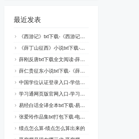
最近发表
《西游记》txt下载-《西游记》原著电子书下载
《薛丁山征西》小说txt下载-薛丁山传奇txt下载
薛刚反唐txt下载全文阅读-薛刚反唐全文txt百度云
薛仁贵征东小说txt下载-《薛仁贵征东》古典小说下载
中国学位认证登录入口-学信网官网登录入口
学习通网页版官网入口-学习通账号在线登录
易经白话全译全本txt下载-易经白话文全文txt下载
张爱玲作品集txt打包下载-电子书下载张爱玲文集
绩点怎么算-绩点怎么算出来的